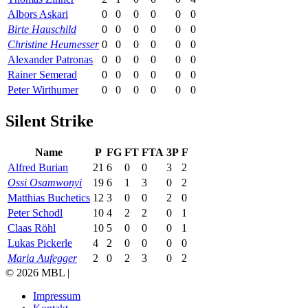
Albors Askari
0
0
0
0
0
0
Birte Hauschild
0
0
0
0
0
0
Christine Heumesser
0
0
0
0
0
0
Alexander Patronas
0
0
0
0
0
0
Rainer Semerad
0
0
0
0
0
0
Peter Wirthumer
0
0
0
0
0
0
Silent Strike
Name
P
FG
FT
FTA
3P
F
Alfred Burian
21
6
0
0
3
2
Ossi Osamwonyi
19
6
1
3
0
2
Matthias Buchetics
12
3
0
0
2
0
Peter Schodl
10
4
2
2
0
1
Claas Röhl
10
5
0
0
0
1
Lukas Pickerle
4
2
0
0
0
0
Maria Aufegger
2
0
2
3
0
2
© 2026 MBL |
Impressum