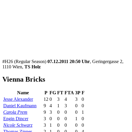
#H26 (Regular Season)
07.12.2011 20:50 Uhr
, Geringergasse 2,
1110 Wien,
TS Holz
Vienna Bricks
Name
P
FG
FT
FTA
3P
F
Jesse Alexander
12
0
3
4
3
0
Daniel Kaufmann
9
4
1
3
0
0
Carola Prem
9
3
0
0
0
1
Engin Dincer
3
0
0
0
1
0
Nicole Schwarz
3
1
0
0
0
0
Thomas Zinner
2
1
0
0
0
4