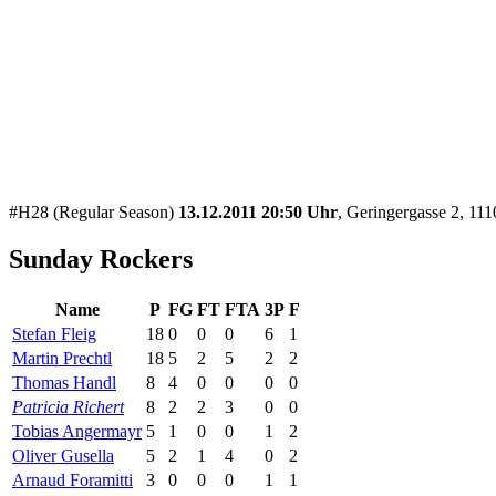
#H28 (Regular Season)
13.12.2011 20:50 Uhr
, Geringergasse 2, 11
Sunday Rockers
Name
P
FG
FT
FTA
3P
F
Stefan Fleig
18
0
0
0
6
1
Martin Prechtl
18
5
2
5
2
2
Thomas Handl
8
4
0
0
0
0
Patricia Richert
8
2
2
3
0
0
Tobias Angermayr
5
1
0
0
1
2
Oliver Gusella
5
2
1
4
0
2
Arnaud Foramitti
3
0
0
0
1
1