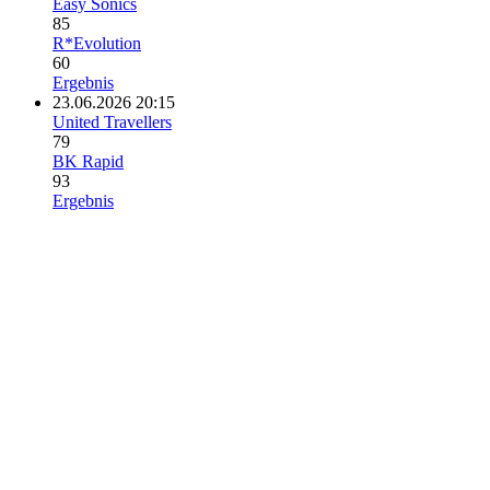
Easy Sonics
85
R*Evolution
60
Ergebnis
23.06.2026 20:15
United Travellers
79
BK Rapid
93
Ergebnis