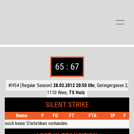
Zum Inhalt der Seite springen
65 : 67
#H54 (Regular Season)
28.02.2012 20:50 Uhr
, Geringergasse 2,
1110 Wien,
TS Holz
SILENT STRIKE
Name
P
FG
FT
FTA
3P
F
noch keine Statistiken vorhanden