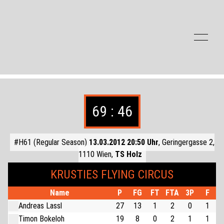
Zum Inhalt der Seite springen
69 : 46
#H61 (Regular Season)
13.03.2012 20:50 Uhr
, Geringergasse 2,
1110 Wien,
TS Holz
KRUSTIES FLYING CIRCUS
Name
P
FG
FT
FTA
3P
F
Andreas Lassl
27
13
1
2
0
1
Timon Bokeloh
19
8
0
2
1
1