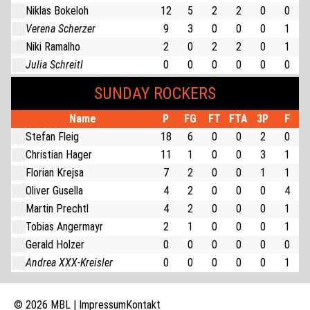
Niklas Bokeloh
12
5
2
2
0
0
Verena Scherzer
9
3
0
0
0
1
Niki Ramalho
2
0
2
2
0
1
Julia Schreitl
0
0
0
0
0
0
SUNDAY ROCKERS
Name
P
FG
FT
FTA
3P
F
Stefan Fleig
18
6
0
0
2
0
Christian Hager
11
1
0
0
3
1
Florian Krejsa
7
2
0
0
1
1
Oliver Gusella
4
2
0
0
0
4
Martin Prechtl
4
2
0
0
0
1
Tobias Angermayr
2
1
0
0
0
1
Gerald Holzer
0
0
0
0
0
0
Andrea XXX-Kreisler
0
0
0
0
0
1
© 2026 MBL |
Impressum
Kontakt