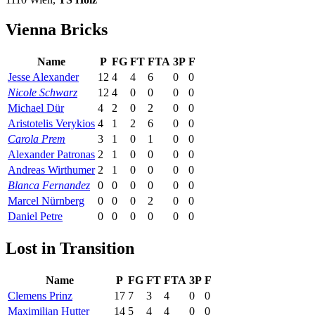
Vienna Bricks
Name
P
FG
FT
FTA
3P
F
Jesse Alexander
12
4
4
6
0
0
Nicole Schwarz
12
4
0
0
0
0
Michael Dür
4
2
0
2
0
0
Aristotelis Verykios
4
1
2
6
0
0
Carola Prem
3
1
0
1
0
0
Alexander Patronas
2
1
0
0
0
0
Andreas Wirthumer
2
1
0
0
0
0
Blanca Fernandez
0
0
0
0
0
0
Marcel Nürnberg
0
0
0
2
0
0
Daniel Petre
0
0
0
0
0
0
Lost in Transition
Name
P
FG
FT
FTA
3P
F
Clemens Prinz
17
7
3
4
0
0
Maximilian Hutter
14
5
4
4
0
0