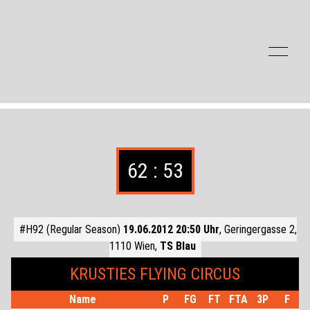
Zum Inhalt der Seite springen
62 : 53
#H92 (Regular Season)
19.06.2012 20:50 Uhr
, Geringergasse 2,
1110 Wien,
TS Blau
KRUSTIES FLYING CIRCUS
Name
P
FG
FT
FTA
3P
F