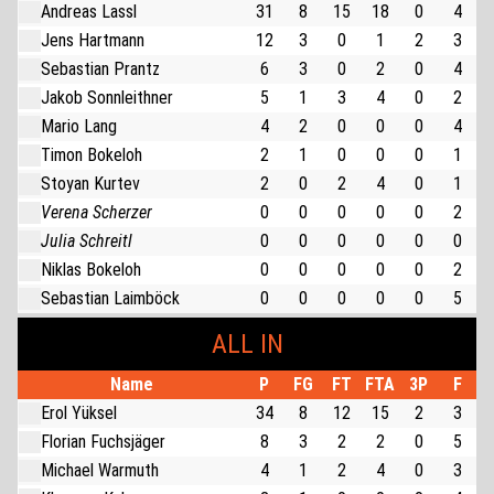
Andreas Lassl
31
8
15
18
0
4
Jens Hartmann
12
3
0
1
2
3
Sebastian Prantz
6
3
0
2
0
4
Jakob Sonnleithner
5
1
3
4
0
2
Mario Lang
4
2
0
0
0
4
Timon Bokeloh
2
1
0
0
0
1
Stoyan Kurtev
2
0
2
4
0
1
Verena Scherzer
0
0
0
0
0
2
Julia Schreitl
0
0
0
0
0
0
Niklas Bokeloh
0
0
0
0
0
2
Sebastian Laimböck
0
0
0
0
0
5
ALL IN
Name
P
FG
FT
FTA
3P
F
Erol Yüksel
34
8
12
15
2
3
Florian Fuchsjäger
8
3
2
2
0
5
Michael Warmuth
4
1
2
4
0
3