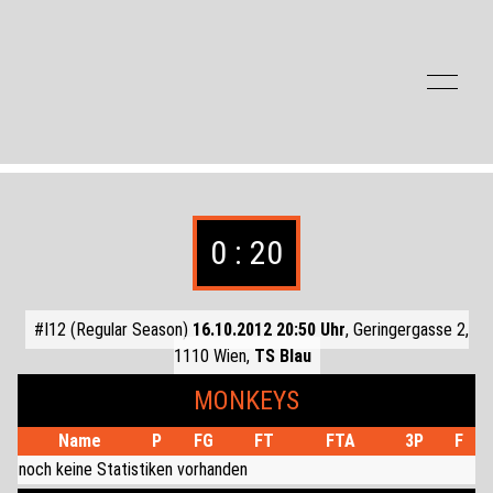
Zum Inhalt der Seite springen
0 : 20
#I12 (Regular Season)
16.10.2012 20:50 Uhr
, Geringergasse 2,
1110 Wien,
TS Blau
MONKEYS
Name
P
FG
FT
FTA
3P
F
noch keine Statistiken vorhanden