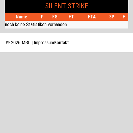
SILENT STRIKE
Name
P
FG
FT
FTA
3P
F
noch keine Statistiken vorhanden
© 2026 MBL |
Impressum
Kontakt