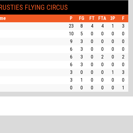
RUSTIES FLYING CIRCUS
me
P
FG
FT
FTA
3P
F
23
8
4
4
1
3
10
5
0
0
0
0
9
3
0
0
0
0
6
3
0
0
0
0
6
3
0
2
0
2
6
3
0
0
0
0
3
0
0
0
1
3
3
1
0
0
0
0
0
0
0
0
0
1