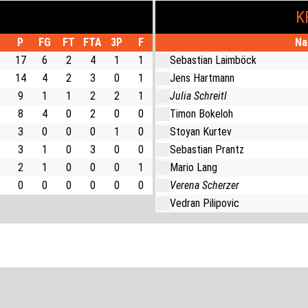
K
P
FG
FT
FTA
3P
F
Na
17
6
2
4
1
1
Sebastian Laimböck
14
4
2
3
0
1
Jens Hartmann
9
1
1
2
2
1
Julia Schreitl
8
4
0
2
0
0
Timon Bokeloh
3
0
0
0
1
0
Stoyan Kurtev
3
1
0
3
0
0
Sebastian Prantz
2
1
0
0
0
1
Mario Lang
0
0
0
0
0
0
Verena Scherzer
Vedran Pilipovic