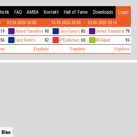
istik
FAQ
AMBA
Kontakt
Hall of Fame
Downloads
Login
0
02.06.2026 20:50
16.06.2026 20:50
23.06.2026 20:15
119
United Travellers
90
Easy Sonics
85
United Travellers
79
56
Easy Sonics
82
R*Evolution
60
BK Rapid
93
nis
Ergebnis
Ergebnis
Ergebnis
 Blau