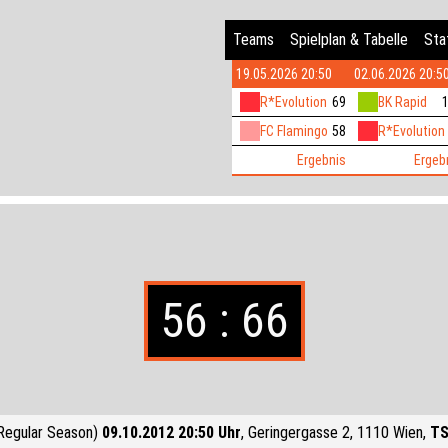
Teams
Spielplan & Tabelle
Stat
19.05.2026 20:50
02.06.2026 20:5
R*Evolution
69
BK Rapid
FC Flamingo
58
R*Evolution
Ergebnis
Ergeb
56 : 66
Regular Season)
09.10.2012 20:50 Uhr
, Geringergasse 2, 1110 Wien,
TS