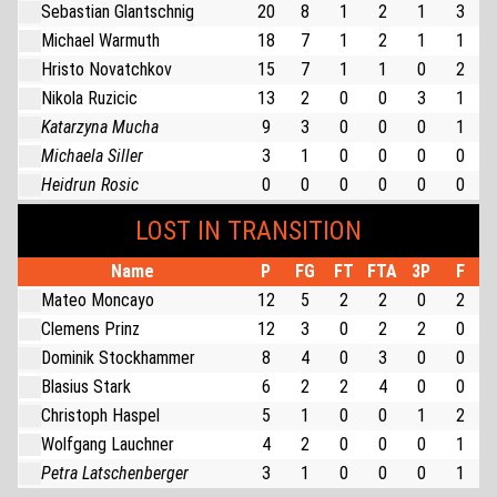
Sebastian Glantschnig
20
8
1
2
1
3
Michael Warmuth
18
7
1
2
1
1
Hristo Novatchkov
15
7
1
1
0
2
Nikola Ruzicic
13
2
0
0
3
1
Katarzyna Mucha
9
3
0
0
0
1
Michaela Siller
3
1
0
0
0
0
Heidrun Rosic
0
0
0
0
0
0
LOST IN TRANSITION
Name
P
FG
FT
FTA
3P
F
Mateo Moncayo
12
5
2
2
0
2
Clemens Prinz
12
3
0
2
2
0
Dominik Stockhammer
8
4
0
3
0
0
Blasius Stark
6
2
2
4
0
0
Christoph Haspel
5
1
0
0
1
2
Wolfgang Lauchner
4
2
0
0
0
1
Petra Latschenberger
3
1
0
0
0
1