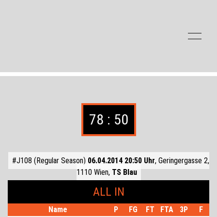
Zum Inhalt der Seite springen
78 : 50
#J108 (Regular Season)
06.04.2014 20:50 Uhr
, Geringergasse 2,
1110 Wien,
TS Blau
ALL IN
Name
P
FG
FT
FTA
3P
F