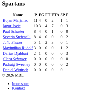
Spartans
Name
P
FG
FT
FTA
3P
F
Bojan Marjanac
11
4
0
2
1
1
Jagor Jovic
10
3
4
7
0
3
Paul Schuster
8
4
0
1
0
0
Severin Stefenelli
8
4
0
0
0
2
Julia Steiner
5
1
2
3
0
1
Maximilian Rudolf
3
0
0
0
1
2
Darius Djabbari
2
1
0
0
0
3
Clara Schuster
0
0
0
0
0
0
Padraig Sweeney
0
0
0
0
0
2
Daniel Wirtitsch
0
0
0
0
0
1
© 2026 MBL |
Impressum
Kontakt