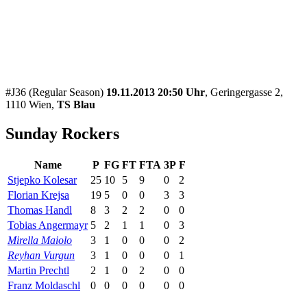
#J36 (Regular Season)
19.11.2013 20:50 Uhr
, Geringergasse 2,
1110 Wien,
TS Blau
Sunday Rockers
Name
P
FG
FT
FTA
3P
F
Stjepko Kolesar
25
10
5
9
0
2
Florian Krejsa
19
5
0
0
3
3
Thomas Handl
8
3
2
2
0
0
Tobias Angermayr
5
2
1
1
0
3
Mirella Maiolo
3
1
0
0
0
2
Reyhan Vurgun
3
1
0
0
0
1
Martin Prechtl
2
1
0
2
0
0
Franz Moldaschl
0
0
0
0
0
0