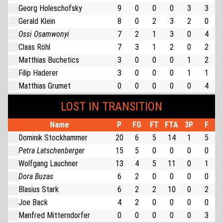
Georg Holeschofsky
9
0
0
0
3
3
Gerald Klein
8
0
2
3
2
0
Ossi Osamwonyi
7
2
1
3
0
4
Claas Röhl
7
3
1
2
0
2
Matthias Buchetics
3
0
0
0
1
2
Filip Haderer
3
0
0
0
1
1
Matthias Grumet
0
0
0
0
0
4
LOST IN TRANSITION
Name
P
FG
FT
FTA
3P
F
Dominik Stockhammer
20
6
5
14
1
5
Petra Latschenberger
15
5
0
0
0
0
Wolfgang Lauchner
13
4
5
11
0
1
Dora Buzas
6
2
0
0
0
0
Blasius Stark
6
2
2
10
0
2
Joe Back
4
2
0
0
0
0
Manfred Mitterndorfer
0
0
0
0
0
3