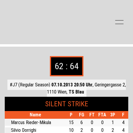
Zum Inhalt der Seite springen
62 : 64
#J7 (Regular Season)
07.10.2013 20:50 Uhr
, Geringergasse 2,
1110 Wien,
TS Blau
SILENT STRIKE
Name
P
FG
FT
FTA
3P
F
Marcus Rieder-Mikula
15
6
0
0
1
4
Silvio Dorrighi
10
2
0
0
2
4