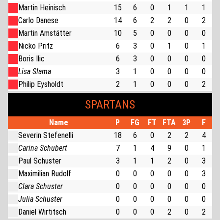
Martin Heinisch
15
6
0
1
1
1
Carlo Danese
14
6
2
2
0
2
Martin Amstätter
10
5
0
0
0
0
Nicko Pritz
6
3
0
1
0
1
Boris Ilic
6
3
0
0
0
0
Lisa Slama
3
1
0
0
0
0
Philip Eysholdt
2
1
0
0
0
2
SPARTANS
Name
P
FG
FT
FTA
3P
F
Severin Stefenelli
18
6
0
2
2
4
Carina Schubert
7
1
4
9
0
1
Paul Schuster
3
1
1
2
0
3
Maximilian Rudolf
0
0
0
0
0
3
Clara Schuster
0
0
0
0
0
0
Julia Schuster
0
0
0
0
0
0
Daniel Wirtitsch
0
0
0
2
0
2