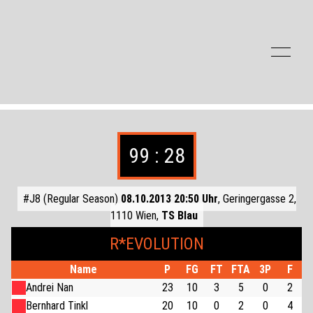
Zum Inhalt der Seite springen
99 : 28
#J8 (Regular Season)
08.10.2013 20:50 Uhr
, Geringergasse 2,
1110 Wien,
TS Blau
R*EVOLUTION
Name
P
FG
FT
FTA
3P
F
Andrei Nan
23
10
3
5
0
2
Bernhard Tinkl
20
10
0
2
0
4