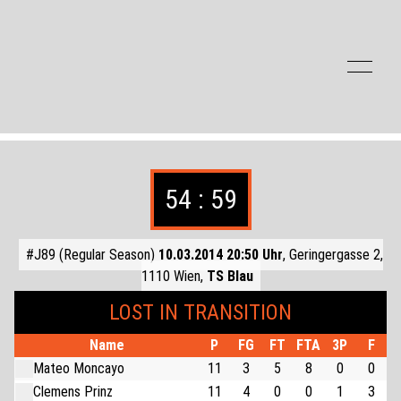
Zum Inhalt der Seite springen
54 : 59
#J89 (Regular Season)
10.03.2014 20:50 Uhr
, Geringergasse 2,
1110 Wien,
TS Blau
LOST IN TRANSITION
Name
P
FG
FT
FTA
3P
F
Mateo Moncayo
11
3
5
8
0
0
Clemens Prinz
11
4
0
0
1
3