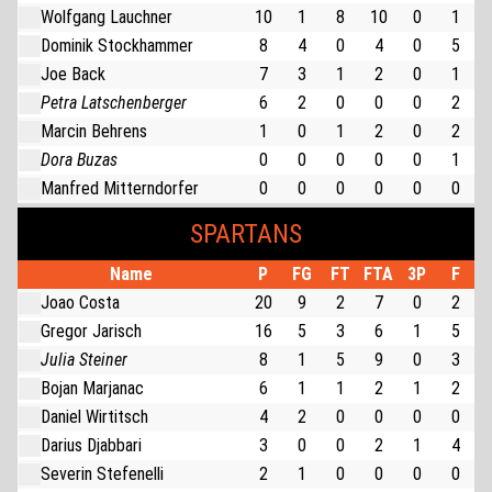
Wolfgang Lauchner
10
1
8
10
0
1
Dominik Stockhammer
8
4
0
4
0
5
Joe Back
7
3
1
2
0
1
Petra Latschenberger
6
2
0
0
0
2
Marcin Behrens
1
0
1
2
0
2
Dora Buzas
0
0
0
0
0
1
Manfred Mitterndorfer
0
0
0
0
0
0
SPARTANS
Name
P
FG
FT
FTA
3P
F
Joao Costa
20
9
2
7
0
2
Gregor Jarisch
16
5
3
6
1
5
Julia Steiner
8
1
5
9
0
3
Bojan Marjanac
6
1
1
2
1
2
Daniel Wirtitsch
4
2
0
0
0
0
Darius Djabbari
3
0
0
2
1
4
Severin Stefenelli
2
1
0
0
0
0