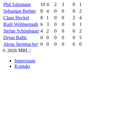
Phil Salzmann
10
4
2
3
0
1
Sebastian Brehm
8
4
0
0
0
2
Claus Heckel
8
1
0
0
2
4
Rudi Wohlgemuth
6
3
0
0
0
1
Stefan Schönbauer
4
2
0
0
0
2
Dejan Baltic
0
0
0
0
0
5
Alena Steinbacher
0
0
0
0
0
0
© 2026 MBL |
Impressum
Kontakt