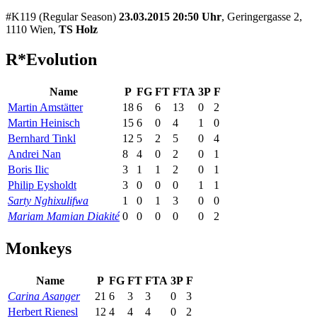
#K119 (Regular Season)
23.03.2015 20:50 Uhr
, Geringergasse 2,
1110 Wien,
TS Holz
R*Evolution
Name
P
FG
FT
FTA
3P
F
Martin Amstätter
18
6
6
13
0
2
Martin Heinisch
15
6
0
4
1
0
Bernhard Tinkl
12
5
2
5
0
4
Andrei Nan
8
4
0
2
0
1
Boris Ilic
3
1
1
2
0
1
Philip Eysholdt
3
0
0
0
1
1
Sarty Nghixulifwa
1
0
1
3
0
0
Mariam Mamian Diakité
0
0
0
0
0
2
Monkeys
Name
P
FG
FT
FTA
3P
F
Carina Asanger
21
6
3
3
0
3
Herbert Rienesl
12
4
4
4
0
2