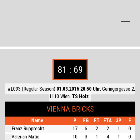
Zum Inhalt der Seite springen
81 : 69
#L093 (Regular Season)
01.03.2016 20:50 Uhr
, Geringergasse 2,
1110 Wien,
TS Holz
VIENNA BRICKS
Name
P
FG
FT
FTA
3P
F
Franz Rupprecht
17
6
2
2
1
0
Valerian Matic
10
3
1
4
1
0