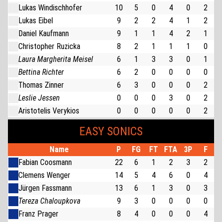
Lukas Windischhofer
10
5
0
4
0
2
Lukas Eibel
9
2
2
4
1
2
Daniel Kaufmann
9
1
1
4
2
1
Christopher Ruzicka
8
2
1
1
1
0
Laura Margherita Meisel
6
1
3
3
0
1
Bettina Richter
6
2
0
0
0
0
Thomas Zinner
6
3
0
0
0
2
Leslie Jessen
0
0
0
3
0
2
Aristotelis Verykios
0
0
0
0
0
2
EASY SONICS
Name
P
FG
FT
FTA
3P
F
Fabian Coosmann
22
6
1
2
3
2
Clemens Wenger
14
5
4
6
0
4
Jürgen Fassmann
13
6
1
3
0
3
Tereza Chaloupkova
9
3
0
0
0
0
Franz Prager
8
4
0
0
0
4