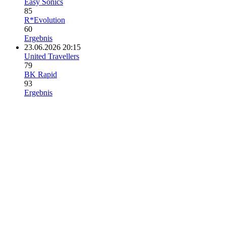
Easy Sonics
85
R*Evolution
60
Ergebnis
23.06.2026 20:15
United Travellers
79
BK Rapid
93
Ergebnis