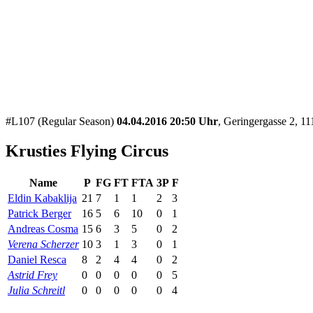
#L107 (Regular Season)
04.04.2016 20:50 Uhr
, Geringergasse 2, 1
Krusties Flying Circus
Name
P
FG
FT
FTA
3P
F
Eldin Kabaklija
21
7
1
1
2
3
Patrick Berger
16
5
6
10
0
1
Andreas Cosma
15
6
3
5
0
2
Verena Scherzer
10
3
1
3
0
1
Daniel Resca
8
2
4
4
0
2
Astrid Frey
0
0
0
0
0
5
Julia Schreitl
0
0
0
0
0
4