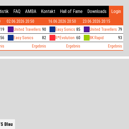
istik
FAQ
AMBA
Kontakt
Hall of Fame
Downloads
Login
0
02.06.2026 20:50
16.06.2026 20:50
23.06.2026 20:15
119
United Travellers
90
Easy Sonics
85
United Travellers
79
56
Easy Sonics
82
R*Evolution
60
BK Rapid
93
nis
Ergebnis
Ergebnis
Ergebnis
S Blau