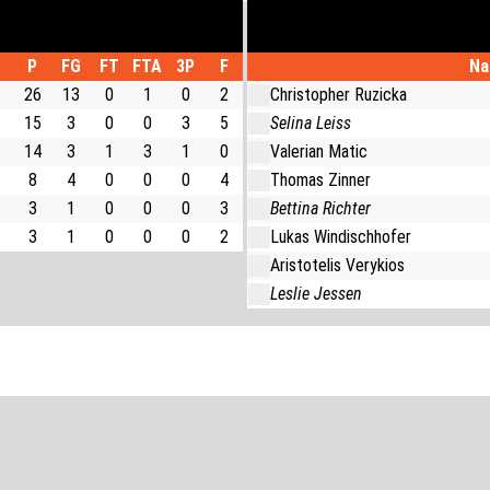
P
FG
FT
FTA
3P
F
Na
26
13
0
1
0
2
Christopher Ruzicka
15
3
0
0
3
5
Selina Leiss
14
3
1
3
1
0
Valerian Matic
8
4
0
0
0
4
Thomas Zinner
3
1
0
0
0
3
Bettina Richter
3
1
0
0
0
2
Lukas Windischhofer
Aristotelis Verykios
Leslie Jessen