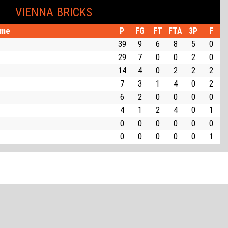
VIENNA BRICKS
me
P
FG
FT
FTA
3P
F
39
9
6
8
5
0
29
7
0
0
2
0
14
4
0
2
2
2
7
3
1
4
0
2
6
2
0
0
0
0
4
1
2
4
0
1
0
0
0
0
0
0
0
0
0
0
0
1