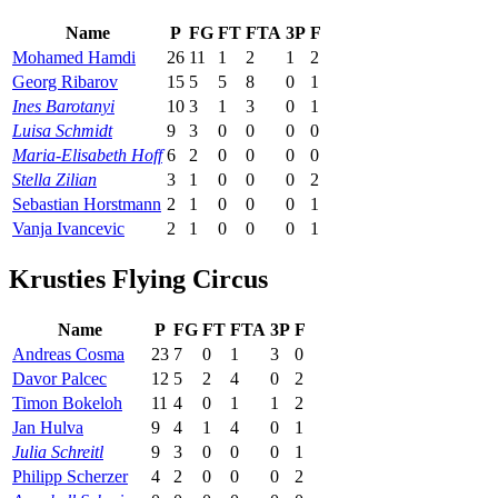
Name
P
FG
FT
FTA
3P
F
Mohamed Hamdi
26
11
1
2
1
2
Georg Ribarov
15
5
5
8
0
1
Ines Barotanyi
10
3
1
3
0
1
Luisa Schmidt
9
3
0
0
0
0
Maria-Elisabeth Hoff
6
2
0
0
0
0
Stella Zilian
3
1
0
0
0
2
Sebastian Horstmann
2
1
0
0
0
1
Vanja Ivancevic
2
1
0
0
0
1
Krusties Flying Circus
Name
P
FG
FT
FTA
3P
F
Andreas Cosma
23
7
0
1
3
0
Davor Palcec
12
5
2
4
0
2
Timon Bokeloh
11
4
0
1
1
2
Jan Hulva
9
4
1
4
0
1
Julia Schreitl
9
3
0
0
0
1
Philipp Scherzer
4
2
0
0
0
2