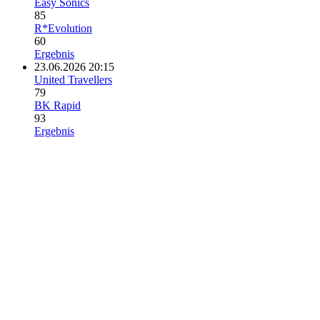
Easy Sonics
85
R*Evolution
60
Ergebnis
23.06.2026 20:15
United Travellers
79
BK Rapid
93
Ergebnis