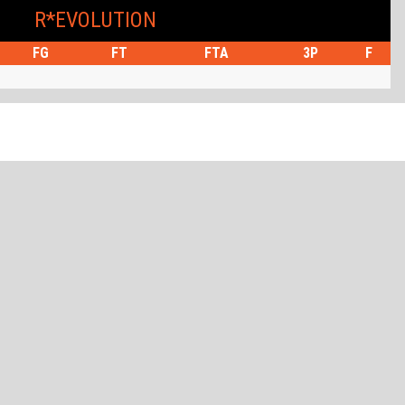
R*EVOLUTION
FG
FT
FTA
3P
F