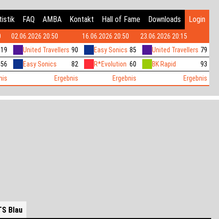
istik
FAQ
AMBA
Kontakt
Hall of Fame
Downloads
Login
0
02.06.2026 20:50
16.06.2026 20:50
23.06.2026 20:15
119
United Travellers
90
Easy Sonics
85
United Travellers
79
56
Easy Sonics
82
R*Evolution
60
BK Rapid
93
nis
Ergebnis
Ergebnis
Ergebnis
TS Blau