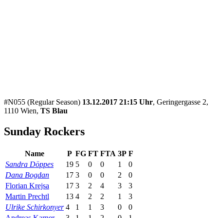
#N055 (Regular Season)
13.12.2017 21:15 Uhr
, Geringergasse 2,
1110 Wien,
TS Blau
Sunday Rockers
Name
P
FG
FT
FTA
3P
F
Sandra Döppes
19
5
0
0
1
0
Dana Bogdan
17
3
0
0
2
0
Florian Krejsa
17
3
2
4
3
3
Martin Prechtl
13
4
2
2
1
3
Ulrike Schirkonyer
4
1
1
3
0
0
Andreas Karner
3
1
1
2
0
1