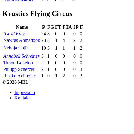
Krusties Flying Circus
Name
P
FG
FT
FTA
3P
F
Astrid Frey
24
8
0
0
0
0
Nawras Ahmadook
23
8
1
4
2
2
Neboja Gaji?
10
3
1
1
1
2
Annabell Schreiner
3
1
0
0
0
0
Timon Bokeloh
2
1
0
0
0
0
Philipp Scherzer
2
1
0
0
0
3
Rastko Acimovic
1
0
1
2
0
2
© 2026 MBL |
Impressum
Kontakt