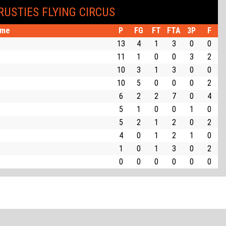
RUSTIES FLYING CIRCUS
me
P
FG
FT
FTA
3P
F
13
4
1
3
0
0
11
1
0
0
3
2
10
3
1
3
0
0
10
5
0
0
0
2
6
2
2
7
0
4
5
1
0
0
1
0
5
2
1
2
0
2
4
0
1
2
1
0
1
0
1
3
0
2
0
0
0
0
0
0