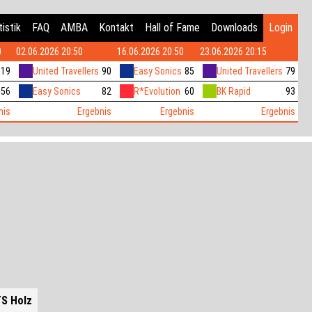
istik
FAQ
AMBA
Kontakt
Hall of Fame
Downloads
Login
0
02.06.2026 20:50
16.06.2026 20:50
23.06.2026 20:15
119
United Travellers
90
Easy Sonics
85
United Travellers
79
56
Easy Sonics
82
R*Evolution
60
BK Rapid
93
nis
Ergebnis
Ergebnis
Ergebnis
S Holz