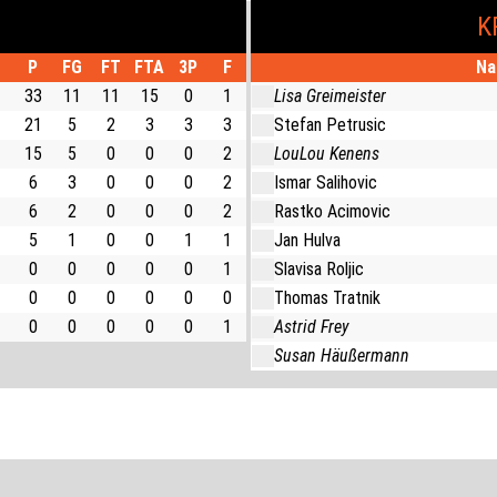
K
P
FG
FT
FTA
3P
F
Na
33
11
11
15
0
1
Lisa Greimeister
21
5
2
3
3
3
Stefan Petrusic
15
5
0
0
0
2
LouLou Kenens
6
3
0
0
0
2
Ismar Salihovic
6
2
0
0
0
2
Rastko Acimovic
5
1
0
0
1
1
Jan Hulva
0
0
0
0
0
1
Slavisa Roljic
0
0
0
0
0
0
Thomas Tratnik
0
0
0
0
0
1
Astrid Frey
Susan Häußermann