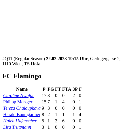
#Q11 (Regular Season)
22.02.2023 19:15 Uhr
, Geringergasse 2,
1110 Wien,
TS Holz
FC Flamingo
Name
P
FG
FT
FTA
3P
F
Caroline Nwafor
17
3
0
0
2
0
Philipp Metzger
15
7
1
4
0
1
Tereza Chaloupkova
9
3
0
0
0
0
Harald Baumgartner
8
2
1
1
1
4
Haleh Hafenscher
5
1
2
6
0
0
Lisa Truttmann
3
1
0
0
0
1