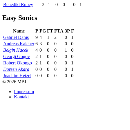
Benedikt Rubey
2
1
0
0
0
1
Easy Sonics
Name
P
FG
FT
FTA
3P
F
Gabriel Danis
9
4
1
2
0
1
Andreas Kalcher
6
3
0
0
0
0
Belgin Hacek
4
0
0
0
1
0
Georgi Gogov
2
1
0
0
0
0
Robert Okongo
2
1
0
0
0
1
Doreen Akara
0
0
0
0
0
1
Joachim Hetzel
0
0
0
0
0
0
© 2026 MBL |
Impressum
Kontakt