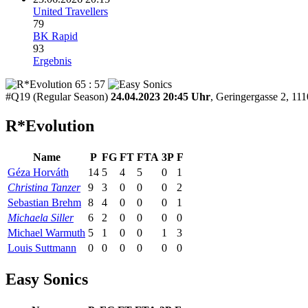
United Travellers
79
BK Rapid
93
Ergebnis
65 : 57
#Q19 (Regular Season)
24.04.2023 20:45 Uhr
, Geringergasse 2, 11
R*Evolution
Name
P
FG
FT
FTA
3P
F
Géza Horváth
14
5
4
5
0
1
Christina Tanzer
9
3
0
0
0
2
Sebastian Brehm
8
4
0
0
0
1
Michaela Siller
6
2
0
0
0
0
Michael Warmuth
5
1
0
0
1
3
Louis Suttmann
0
0
0
0
0
0
Easy Sonics