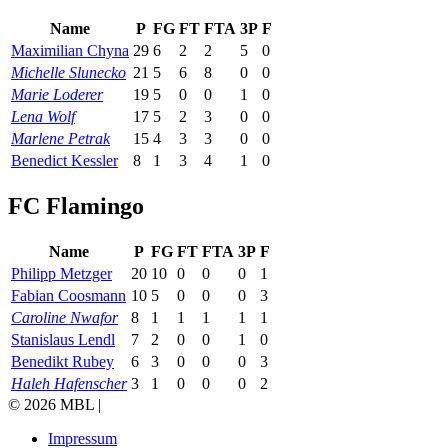
Name
P
FG
FT
FTA
3P
F
Maximilian Chyna
29
6
2
2
5
0
Michelle Slunecko
21
5
6
8
0
0
Marie Loderer
19
5
0
0
1
0
Lena Wolf
17
5
2
3
0
0
Marlene Petrak
15
4
3
3
0
0
Benedict Kessler
8
1
3
4
1
0
FC Flamingo
Name
P
FG
FT
FTA
3P
F
Philipp Metzger
20
10
0
0
0
1
Fabian Coosmann
10
5
0
0
0
3
Caroline Nwafor
8
1
1
1
1
1
Stanislaus Lendl
7
2
0
0
1
0
Benedikt Rubey
6
3
0
0
0
3
Haleh Hafenscher
3
1
0
0
0
2
© 2026 MBL |
Impressum