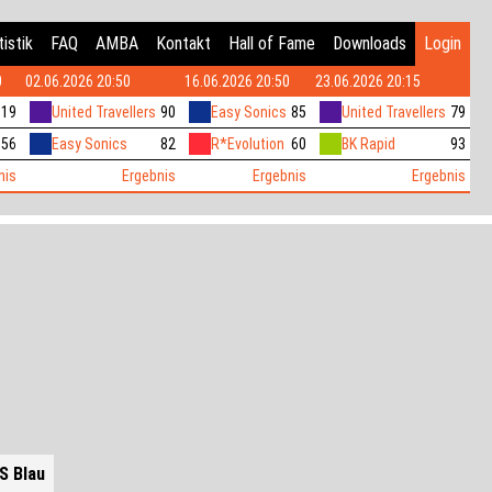
istik
FAQ
AMBA
Kontakt
Hall of Fame
Downloads
Login
0
02.06.2026 20:50
16.06.2026 20:50
23.06.2026 20:15
119
United Travellers
90
Easy Sonics
85
United Travellers
79
56
Easy Sonics
82
R*Evolution
60
BK Rapid
93
nis
Ergebnis
Ergebnis
Ergebnis
S Blau