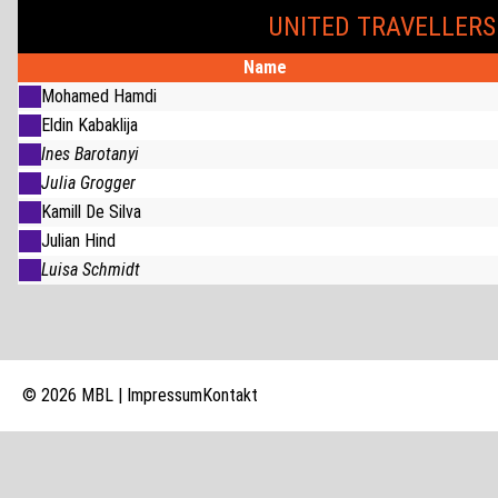
UNITED TRAVELLERS
Name
Mohamed Hamdi
Eldin Kabaklija
Ines Barotanyi
Julia Grogger
Kamill De Silva
Julian Hind
Luisa Schmidt
© 2026 MBL |
Impressum
Kontakt