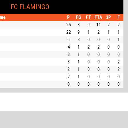
FC FLAMINGO
me
P
FG
FT
FTA
3P
F
26
3
9
11
2
2
22
9
1
2
1
1
6
3
0
0
0
1
4
1
2
2
0
0
3
1
0
0
0
0
3
1
0
0
0
2
2
1
0
0
0
2
2
1
0
0
0
0
0
0
0
0
0
0