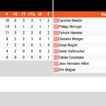
P
FG
FT
FTA
3P
F
Na
18
6
3
3
1
2
Caroline Nwafor
14
5
1
2
1
1
Philipp Metzger
11
3
2
3
0
2
Patrick Hammer
8
2
2
3
0
1
Clemens Wenger
7
2
0
0
1
3
Sonja Riegler
4
2
0
0
0
2
Haleh Hafenscher
0
0
0
0
0
1
Fabian Coosmann
Jens-Hermann Hilker
Elin Magyar