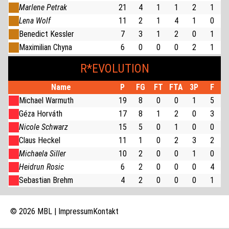
Marlene Petrak
21
4
1
1
2
1
Lena Wolf
11
2
1
4
1
0
Benedict Kessler
7
3
1
2
0
1
Maximilian Chyna
6
0
0
0
2
1
R*EVOLUTION
Name
P
FG
FT
FTA
3P
F
Michael Warmuth
19
8
0
0
1
5
Géza Horváth
17
8
1
2
0
3
Nicole Schwarz
15
5
0
1
0
0
Claus Heckel
11
1
0
2
3
2
Michaela Siller
10
2
0
0
1
0
Heidrun Rosic
6
2
0
0
0
4
Sebastian Brehm
4
2
0
0
0
1
© 2026 MBL |
Impressum
Kontakt