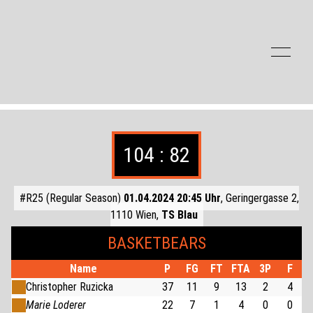
Zum Inhalt der Seite springen
104 : 82
#R25 (Regular Season)
01.04.2024 20:45 Uhr
, Geringergasse 2,
1110 Wien,
TS Blau
BASKETBEARS
Name
P
FG
FT
FTA
3P
F
Christopher Ruzicka
37
11
9
13
2
4
Marie Loderer
22
7
1
4
0
0