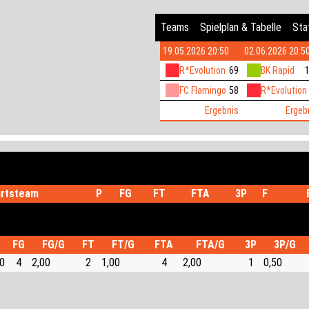
Teams
Spielplan & Tabelle
Stat
19.05.2026 20:50
02.06.2026 20:5
R*Evolution
69
BK Rapid
FC Flamingo
58
R*Evolution
Ergebnis
Ergeb
rtsteam
P
FG
FT
FTA
3P
F
FG
FG/G
FT
FT/G
FTA
FTA/G
3P
3P/G
50
4
2,00
2
1,00
4
2,00
1
0,50