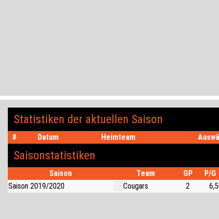
Zum Inhalt der Seite springen
Statistiken der aktuellen Saison
#
Datum
Heimteam
Auswä
Saisonstatistiken
Saison
Team
GP
P/G
Saison 2019/2020
Cougars
2
6,