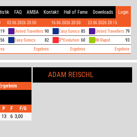
istik
FAQ
AMBA
Kontakt
Hall of Fame
Downloads
Login
0
02.06.2026 20:50
16.06.2026 20:50
23.06.2026 20:15
119
United Travellers
90
Easy Sonics
85
United Travellers
79
56
Easy Sonics
82
R*Evolution
60
BK Rapid
93
nis
Ergebnis
Ergebnis
Ergebnis
ADAM REISCHL
Ergebnis
P
F
F/G
13
6
3,00