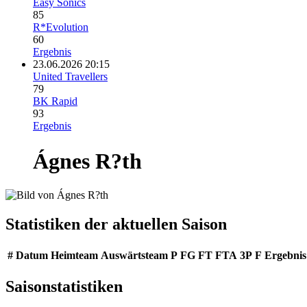
Easy Sonics
85
R*Evolution
60
Ergebnis
23.06.2026 20:15
United Travellers
79
BK Rapid
93
Ergebnis
Ágnes R?th
Statistiken der aktuellen Saison
#
Datum
Heimteam
Auswärtsteam
P
FG
FT
FTA
3P
F
Ergebnis
Saisonstatistiken