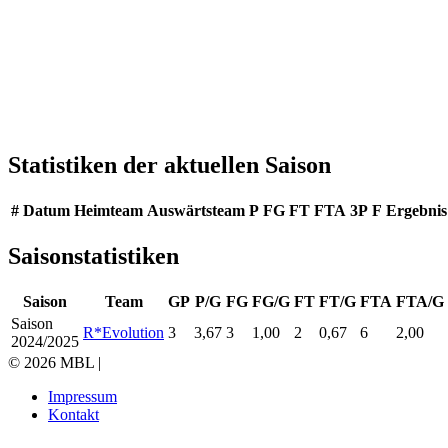
Statistiken der aktuellen Saison
#
Datum
Heimteam
Auswärtsteam
P
FG
FT
FTA
3P
F
Ergebnis
Saisonstatistiken
Saison
Team
GP
P/G
FG
FG/G
FT
FT/G
FTA
FTA/G
Saison
R*Evolution
3
3,67
3
1,00
2
0,67
6
2,00
2024/2025
© 2026 MBL |
Impressum
Kontakt