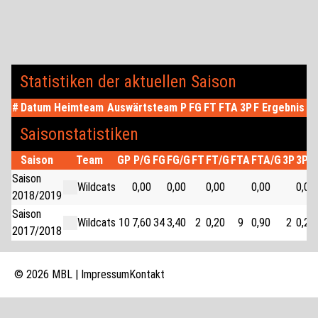
Statistiken der aktuellen Saison
#
Datum
Heimteam
Auswärtsteam
P
FG
FT
FTA
3P
F
Ergebnis
Saisonstatistiken
Saison
Team
GP
P/G
FG
FG/G
FT
FT/G
FTA
FTA/G
3P
3P/
Saison
Wildcats
0,00
0,00
0,00
0,00
0,00
2018/2019
Saison
Wildcats
10
7,60
34
3,40
2
0,20
9
0,90
2
0,20
2017/2018
© 2026 MBL |
Impressum
Kontakt