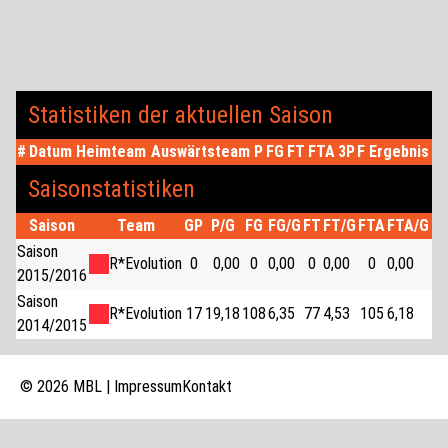
Statistiken der aktuellen Saison
#
Datum
Heimteam
Auswärtsteam
P
FG
FT
FTA
3P
F
Ergebnis
Saisonstatistiken
Saison
Team
GP
P/G
FG
FG/G
FT
FT/G
FTA
FTA/G
3P
Saison
R*Evolution
0
0,00
0
0,00
0
0,00
0
0,00
0
2015/2016
Saison
R*Evolution
17
19,18
108
6,35
77
4,53
105
6,18
11
2014/2015
© 2026 MBL |
Impressum
Kontakt