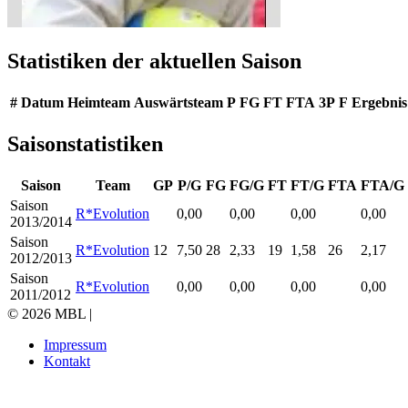
Statistiken der aktuellen Saison
#
Datum
Heimteam
Auswärtsteam
P
FG
FT
FTA
3P
F
Ergebnis
Saisonstatistiken
Saison
Team
GP
P/G
FG
FG/G
FT
FT/G
FTA
FTA/G
Saison
R*Evolution
0,00
0,00
0,00
0,00
2013/2014
Saison
R*Evolution
12
7,50
28
2,33
19
1,58
26
2,17
2012/2013
Saison
R*Evolution
0,00
0,00
0,00
0,00
2011/2012
© 2026 MBL |
Impressum
Kontakt