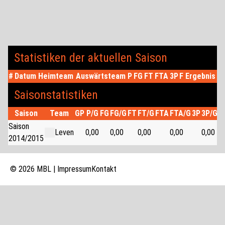
Statistiken der aktuellen Saison
#
Datum
Heimteam
Auswärtsteam
P
FG
FT
FTA
3P
F
Ergebnis
Saisonstatistiken
Saison
Team
GP
P/G
FG
FG/G
FT
FT/G
FTA
FTA/G
3P
3P/G
P
Saison
Leven
0,00
0,00
0,00
0,00
0,00
2014/2015
© 2026 MBL |
Impressum
Kontakt