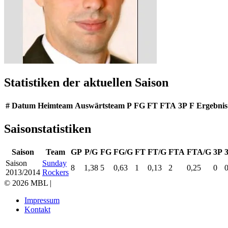
Statistiken der aktuellen Saison
#
Datum
Heimteam
Auswärtsteam
P
FG
FT
FTA
3P
F
Ergebnis
Saisonstatistiken
Saison
Team
GP
P/G
FG
FG/G
FT
FT/G
FTA
FTA/G
3P
Saison
Sunday
8
1,38
5
0,63
1
0,13
2
0,25
0
0
2013/2014
Rockers
© 2026 MBL |
Impressum
Kontakt