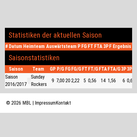
Statistiken der aktuellen Saison
#
Datum
Heimteam
Auswärtsteam
P
FG
FT
FTA
3P
F
Ergebnis
Saisonstatistiken
Saison
Team
GP
P/G
FG
FG/G
FT
FT/G
FTA
FTA/G
3P
3P/G
Saison
Sunday
9
7,00
20
2,22
5
0,56
14
1,56
6
0,67
2016/2017
Rockers
© 2026 MBL |
Impressum
Kontakt