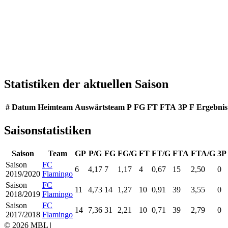
Statistiken der aktuellen Saison
#
Datum
Heimteam
Auswärtsteam
P
FG
FT
FTA
3P
F
Ergebnis
Saisonstatistiken
Saison
Team
GP
P/G
FG
FG/G
FT
FT/G
FTA
FTA/G
3P
Saison
FC
6
4,17
7
1,17
4
0,67
15
2,50
0
2019/2020
Flamingo
Saison
FC
11
4,73
14
1,27
10
0,91
39
3,55
0
2018/2019
Flamingo
Saison
FC
14
7,36
31
2,21
10
0,71
39
2,79
0
2017/2018
Flamingo
© 2026 MBL |