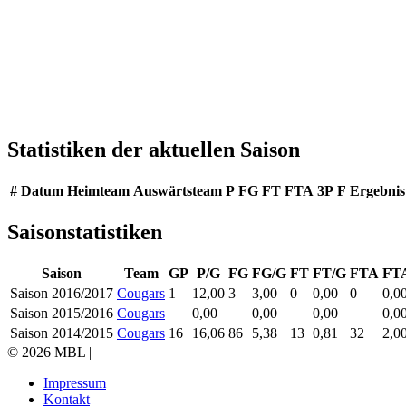
Statistiken der aktuellen Saison
#
Datum
Heimteam
Auswärtsteam
P
FG
FT
FTA
3P
F
Ergebnis
Saisonstatistiken
Saison
Team
GP
P/G
FG
FG/G
FT
FT/G
FTA
FT
Saison 2016/2017
Cougars
1
12,00
3
3,00
0
0,00
0
0,0
Saison 2015/2016
Cougars
0,00
0,00
0,00
0,0
Saison 2014/2015
Cougars
16
16,06
86
5,38
13
0,81
32
2,0
© 2026 MBL |
Impressum
Kontakt