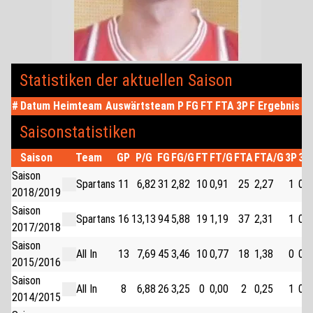
Statistiken der aktuellen Saison
#
Datum
Heimteam
Auswärtsteam
P
FG
FT
FTA
3P
F
Ergebnis
Saisonstatistiken
Saison
Team
GP
P/G
FG
FG/G
FT
FT/G
FTA
FTA/G
3P
3P
Saison
Spartans
11
6,82
31
2,82
10
0,91
25
2,27
1
0,0
2018/2019
Saison
Spartans
16
13,13
94
5,88
19
1,19
37
2,31
1
0,0
2017/2018
Saison
All In
13
7,69
45
3,46
10
0,77
18
1,38
0
0,0
2015/2016
Saison
All In
8
6,88
26
3,25
0
0,00
2
0,25
1
0,1
2014/2015