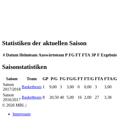
Statistiken der aktuellen Saison
#
Datum
Heimteam
Auswärtsteam
P
FG
FT
FTA
3P
F
Ergebnis
Saisonstatistiken
Saison
Team
GP
P/G
FG
FG/G
FT
FT/G
FTA
FTA/G
Saison
Basketbears
1
9,00
3
3,00
0
0,00
3
3,00
2017/2018
Saison
Basketbears
8
20,50
40
5,00
16
2,00
27
3,38
2016/2017
© 2026 MBL |
Impressum