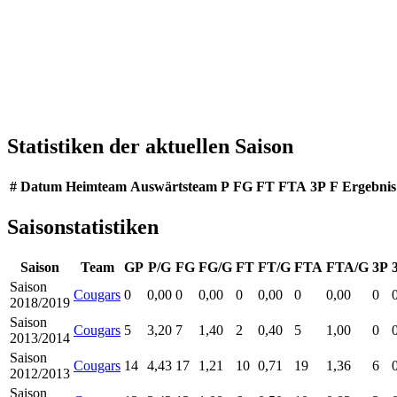
Statistiken der aktuellen Saison
#
Datum
Heimteam
Auswärtsteam
P
FG
FT
FTA
3P
F
Ergebnis
Saisonstatistiken
Saison
Team
GP
P/G
FG
FG/G
FT
FT/G
FTA
FTA/G
3P
Saison
Cougars
0
0,00
0
0,00
0
0,00
0
0,00
0
2018/2019
Saison
Cougars
5
3,20
7
1,40
2
0,40
5
1,00
0
2013/2014
Saison
Cougars
14
4,43
17
1,21
10
0,71
19
1,36
6
2012/2013
Saison