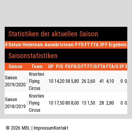
Statistiken der aktuellen Saison
#
Datum
Heimteam
Auswärtsteam
P
FG
FT
FTA
3P
F
Ergebnis
Saisonstatistiken
Saison
Team
GP
P/G
FG
FG/G
FT
FT/G
FTA
FTA/G
3P
3P/
Krusties
Saison
Flying
10
14,20
58
5,80
26
2,60
41
4,10
0
0,0
2019/2020
Circus
Krusties
Saison
Flying
10
17,50
80
8,00
15
1,50
28
2,80
0
0,0
2018/2019
Circus
© 2026 MBL |
Impressum
Kontakt