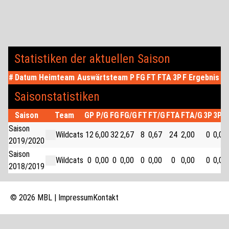
Statistiken der aktuellen Saison
#
Datum
Heimteam
Auswärtsteam
P
FG
FT
FTA
3P
F
Ergebnis
Saisonstatistiken
Saison
Team
GP
P/G
FG
FG/G
FT
FT/G
FTA
FTA/G
3P
3P/
Saison
Wildcats
12
6,00
32
2,67
8
0,67
24
2,00
0
0,00
2019/2020
Saison
Wildcats
0
0,00
0
0,00
0
0,00
0
0,00
0
0,00
2018/2019
© 2026 MBL |
Impressum
Kontakt