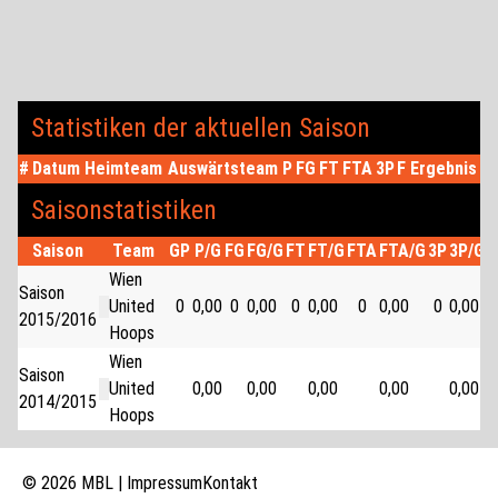
Statistiken der aktuellen Saison
#
Datum
Heimteam
Auswärtsteam
P
FG
FT
FTA
3P
F
Ergebnis
Saisonstatistiken
Saison
Team
GP
P/G
FG
FG/G
FT
FT/G
FTA
FTA/G
3P
3P/G
P
Wien
Saison
United
0
0,00
0
0,00
0
0,00
0
0,00
0
0,00
0
2015/2016
Hoops
Wien
Saison
United
0,00
0,00
0,00
0,00
0,00
2014/2015
Hoops
© 2026 MBL |
Impressum
Kontakt