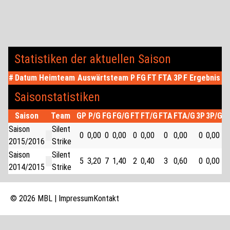
Statistiken der aktuellen Saison
#
Datum
Heimteam
Auswärtsteam
P
FG
FT
FTA
3P
F
Ergebnis
Saisonstatistiken
Saison
Team
GP
P/G
FG
FG/G
FT
FT/G
FTA
FTA/G
3P
3P/G
P
Saison
Silent
0
0,00
0
0,00
0
0,00
0
0,00
0
0,00
0
2015/2016
Strike
Saison
Silent
5
3,20
7
1,40
2
0,40
3
0,60
0
0,00
1
2014/2015
Strike
© 2026 MBL |
Impressum
Kontakt