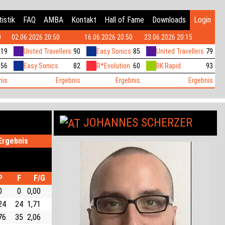
istik
FAQ
AMBA
Kontakt
Hall of Fame
Downloads
Login
0
02.06.2026 20:50
16.06.2026 20:50
23.06.2026 20:15
119
United Travellers
90
Easy Sonics
85
United Travellers
79
56
Easy Sonics
82
R*Evolution
60
BK Rapid
93
nis
Ergebnis
Ergebnis
Ergebnis
JOHANNES SCHERZER
Ergebnis
P
F
F/G
0
0
0,00
24
24
1,71
76
35
2,06