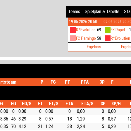
Teams
Spielplan & Tabelle
Stat
19.05.2026 20:50
02.06.2026 20:5
R*Evolution
69
BK Rapid
FC Flamingo
58
R*Evolution
Ergebnis
Ergeb
rtsteam
P
FG
FT
FTA
3P
F
/G
FG
FG/G
FT
FT/G
FTA
FTA/G
3P
3P/G
0,00
0
0,00
0
0,00
0
0,00
0
0,00
8,86
46
3,29
8
0,57
18
1,29
8
0,57
1
0,35
70
4,12
21
1,24
38
2,24
5
0,29
1