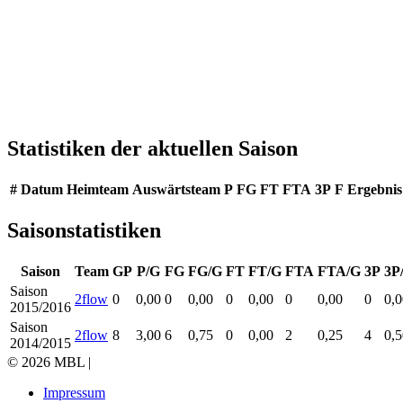
Statistiken der aktuellen Saison
#
Datum
Heimteam
Auswärtsteam
P
FG
FT
FTA
3P
F
Ergebnis
Saisonstatistiken
Saison
Team
GP
P/G
FG
FG/G
FT
FT/G
FTA
FTA/G
3P
3P
Saison
2flow
0
0,00
0
0,00
0
0,00
0
0,00
0
0,0
2015/2016
Saison
2flow
8
3,00
6
0,75
0
0,00
2
0,25
4
0,5
2014/2015
© 2026 MBL |
Impressum