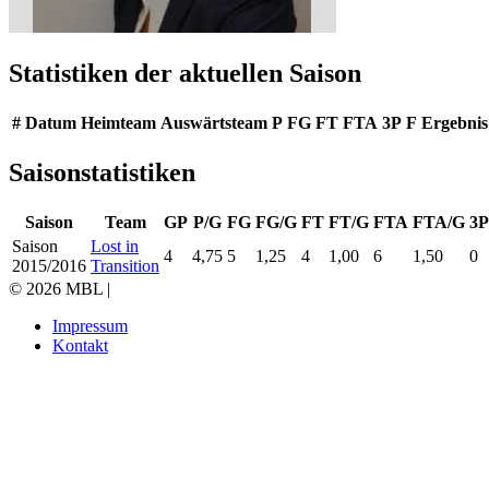
Statistiken der aktuellen Saison
#
Datum
Heimteam
Auswärtsteam
P
FG
FT
FTA
3P
F
Ergebnis
Saisonstatistiken
Saison
Team
GP
P/G
FG
FG/G
FT
FT/G
FTA
FTA/G
3P
Saison
Lost in
4
4,75
5
1,25
4
1,00
6
1,50
0
2015/2016
Transition
© 2026 MBL |
Impressum
Kontakt