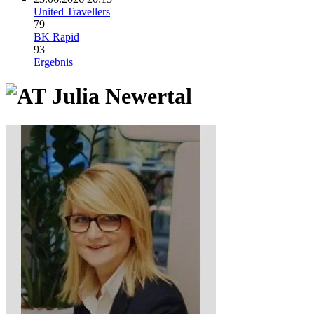
United Travellers
79
BK Rapid
93
Ergebnis
Julia Newertal