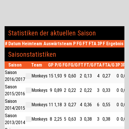
Statistiken der aktuellen Saison
#
Datum
Heimteam
Auswärtsteam
P
FG
FT
FTA
3P
F
Ergebnis
Saisonstatistiken
Saison
Team
GP
P/G
FG
FG/G
FT
FT/G
FTA
FTA/G
3P
3P/
Saison
Monkeys
15
1,93
9
0,60
2
0,13
4
0,27
0
0,00
2016/2017
Saison
Monkeys
9
0,89
2
0,22
2
0,22
3
0,33
0
0,00
2015/2016
Saison
Monkeys
11
1,18
3
0,27
4
0,36
6
0,55
0
0,00
2014/2015
Saison
Monkeys
8
2,25
5
0,63
3
0,38
3
0,38
0
0,00
2013/2014