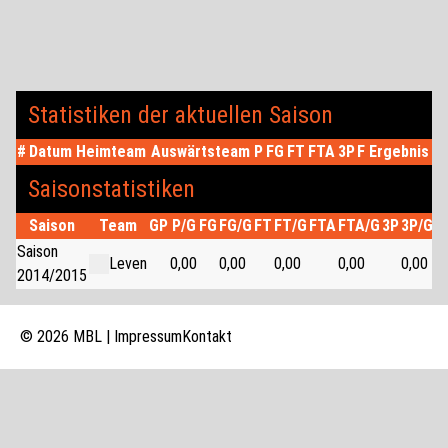
Statistiken der aktuellen Saison
#
Datum
Heimteam
Auswärtsteam
P
FG
FT
FTA
3P
F
Ergebnis
Saisonstatistiken
Saison
Team
GP
P/G
FG
FG/G
FT
FT/G
FTA
FTA/G
3P
3P/G
P
Saison
Leven
0,00
0,00
0,00
0,00
0,00
2014/2015
© 2026 MBL |
Impressum
Kontakt