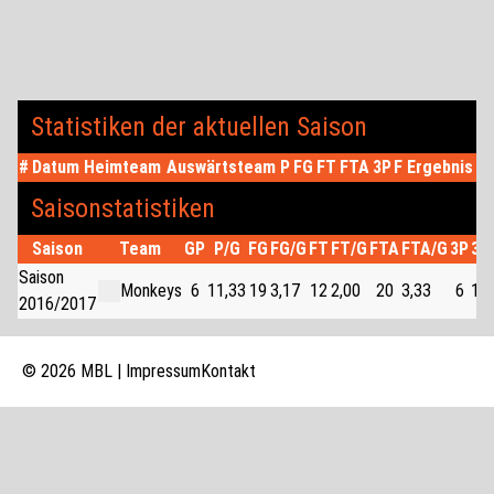
Statistiken der aktuellen Saison
#
Datum
Heimteam
Auswärtsteam
P
FG
FT
FTA
3P
F
Ergebnis
Saisonstatistiken
Saison
Team
GP
P/G
FG
FG/G
FT
FT/G
FTA
FTA/G
3P
3P
Saison
Monkeys
6
11,33
19
3,17
12
2,00
20
3,33
6
1,0
2016/2017
© 2026 MBL |
Impressum
Kontakt